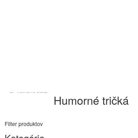
Humorné tričká
Filter produktov
Kategória
Humorné tričká s výšivkou
(62)
Tričká s vlastným motívom
(4)
Folklórne tričko s výšivkou
(40)
Folklórne tričko s nášivkou
(20)
Veľkosť
XS
(107)