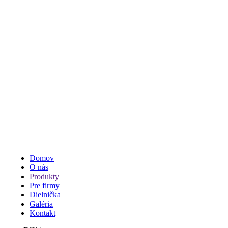
Domov
O nás
Produkty
Pre firmy
Dielnička
Galéria
Kontakt
Effiki
Filter produktov
Effiki
Kategória
Effiki zajac s vyšitým menom
(23)
Effiki zajac s vyšitým menom a dátumom narodenia
(23)
Typ
Chlapčenský
(28)
Dievčenský
(31)
Čistý
(6)
Zoradiť podľa: :