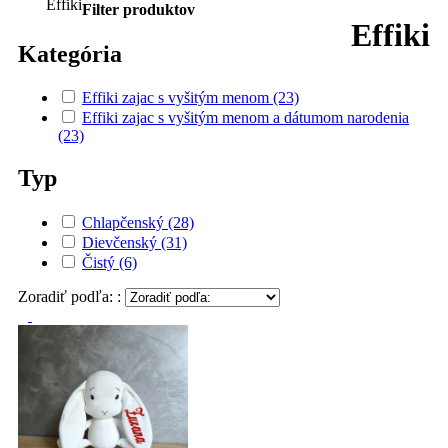
Effiki zajac S biely s vyšitým menom
34,30 €
Darujte Vášmu dieťaťu spoločníka, kamaráta a mojkáča, ktorý
ho bude sprevádzať na ceste dospievaním. Teraz aj s možnosťou
vyšitia mena dieťaťa na uško. Zajac Effiki je svojim zložením
bezpečný aj...
Effiki zajac S biely s vyšitým menom a dátumom narodenia
37,80 €
Darujte Vášmu dieťaťu spoločníka, kamaráta a mojkáča, ktorý
ho bude sprevádzať na ceste dospievaním. Teraz aj s možnosťou