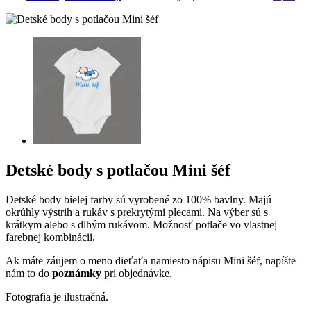
Detské body s potlačou Mini šéf
Detské body bielej farby sú vyrobené zo 100% bavlny. Majú
okrúhly výstrih a rukáv s prekrytými plecami. Na výber sú s
krátkym alebo s dlhým rukávom. Možnosť potlače vo vlastnej
farebnej kombinácii.
Ak máte záujem o meno dieťaťa namiesto nápisu Mini šéf, napíšte
nám to do
poznámky
pri objednávke.
Fotografia je ilustračná.
Dostupnosť:
3 dni
11,50 €
Kód: