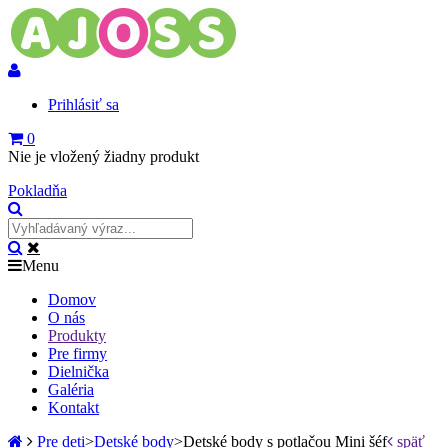
Prihlásiť sa
0
Nie je vložený žiadny produkt
Pokladňa
Menu
Domov
O nás
Produkty
Pre firmy
Dielnička
Galéria
SPÄŤ
Kontakt
Pre deti
>
Detské body
>
Detské body s potlačou Mini šéf