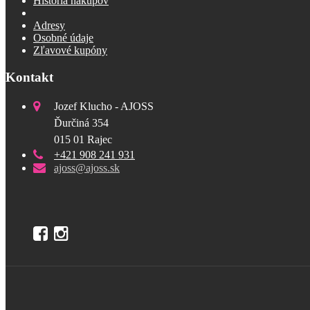
História nákupov
Adresy
Osobné údaje
Zľavové kupóny
Kontakt
Jozef Klucho - AJOSS
Ďurčiná 354
015 01 Rajec
+421 908 241 931
ajoss@ajoss.sk