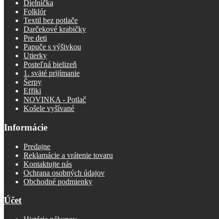
Dielnička
Folklór
Textil bez potlače
Darčekové krabičky
Pre deti
Papuče s výšivkou
Utierky
Posteľná bielizeň
1. sväté prijímanie
Šerpy
Effiki
NOVINKA - Potlač
Košele vyšívané
Informácie
Predajne
Reklamácie a vrátenie tovaru
Kontaktujte nás
Ochrana osobných údajov
Obchodné podmienky
Účet