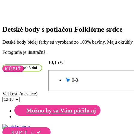
Detské body s potlačou Folklórne srdce
Detské body bielej farby sú vyrobené zo 100% bavlny. Majú okrúhly v
Fotografia je ilustračná.
10,15 €
Dostupnosť:
3 dni
KÚPIŤ
0-3
Veľkosť (mesiace)
Možno by sa Vám páčilo aj
KÚPIŤ