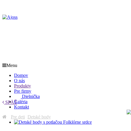
Menu
Domov
O nás
Produkty
Pre firmy
Dielnička
Galéria
SPÄŤ
Kontakt
Pre deti
>
Detské body
>
Detské body s potlačou Folklórne srdce