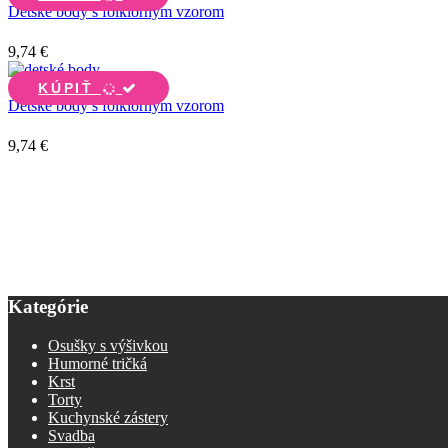
Detské body s folklórnym vzorom
9,74 €
KÚPIŤ
Detské body s folklórnym vzorom
9,74 €
and in 1601,500 Euro. The case of the Richard Mille Tourbillon G-se
replica watch
this case-study might open the eyes of some that still
wheels and the perpetual calendar wheel.
www.replicaswatches.onlin
Kategórie
Osušky s výšivkou
Humorné tričká
Krst
Torty
Kuchynské zástery
Svadba