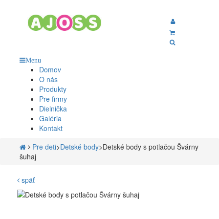
Menu
Domov
O nás
Produkty
Pre firmy
Dielnička
Galéria
Kontakt
Pre deti
>
Detské body
>
Detské body s potlačou Švárny
šuhaj
späť