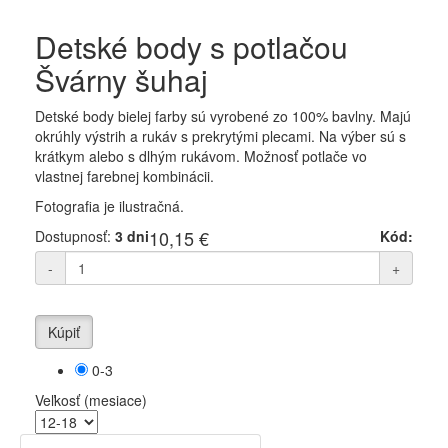
Detské body s potlačou
Švárny šuhaj
Detské body bielej farby sú vyrobené zo 100% bavlny. Majú
okrúhly výstrih a rukáv s prekrytými plecami. Na výber sú s
krátkym alebo s dlhým rukávom. Možnosť potlače vo
vlastnej farebnej kombinácii.
Fotografia je ilustračná.
10,15 €
Dostupnosť:
3 dni
Kód:
-
+
Kúpiť
0-3
Veľkosť (mesiace)