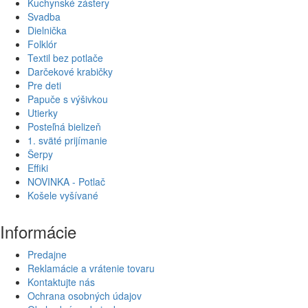
Kuchynské zástery
calendar wheel.
www.replicaswatches.online
replicaswatches.vip
Svadba
The Sapphire crystal also tag heuer replica watches the
Dielnička
showcasing of the date window.
Folklór
Textil bez potlače
Darčekové krabičky
Pre deti
Papuče s výšivkou
Utierky
Posteľná bielizeň
1. sväté prijímanie
Šerpy
Effiki
NOVINKA - Potlač
Košele vyšívané
Informácie
Predajne
Reklamácie a vrátenie tovaru
Kontaktujte nás
Ochrana osobných údajov