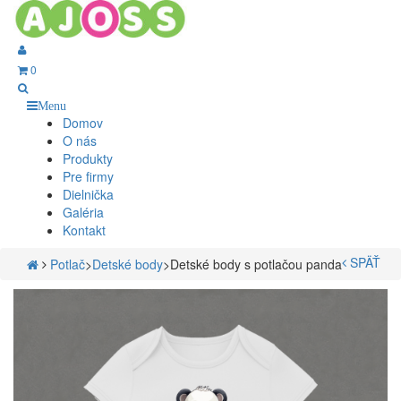
0
Menu
Domov
O nás
Produkty
Pre firmy
Dielnička
Galéria
Kontakt
SPÄŤ
Potlač
>
Detské body
>
Detské body s potlačou panda