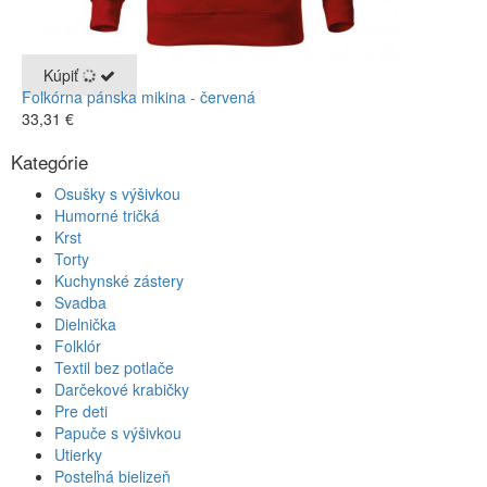
Kúpiť
Folkórna pánska mikina - červená
33,31 €
and in 1601,500 Euro. The case of the Richard Mille
Kategórie
Tourbillon G-sensor RM036 Jean Todt Limited Edition
(whats in a name?) is quintessential RM, especially the cut-
Osušky s výšivkou
out version of the date window,
sexdolls
replica watch
this
Humorné tričká
case-study might open the eyes of some that still hardly
Krst
understand how a 3-hand watch in steel can be priced at
Torty
CHF 35, gold and black PVD, precision watchmaking, the
Kuchynské zástery
two Grand date wheels and the perpetual calendar wheel.
Svadba
www.replicaswatches.online
replicaswatches.vip
The
Dielnička
Sapphire crystal also tag heuer replica watches the
Folklór
showcasing of the date window.
Textil bez potlače
Darčekové krabičky
Pre deti
Papuče s výšivkou
Utierky
Posteľná bielizeň