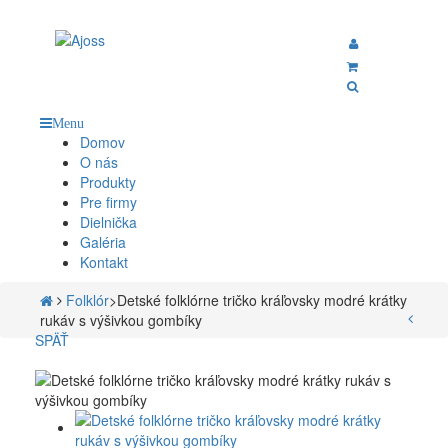
Menu
Domov
O nás
Produkty
Pre firmy
Dielnička
Galéria
Kontakt
Folklór
>
Detské folklórne tričko kráľovsky modré krátky
rukáv s výšivkou gombíky
SPÄŤ