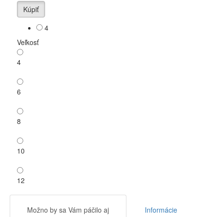
Kúpiť
4
Veľkosť
4
6
8
10
12
Možno by sa Vám páčilo aj
Informácie