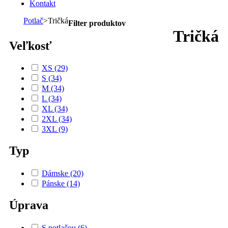
Dámske
(20)
Pánske
(14)
Úprava
S potlačou
(6)
Zoradiť podľa: :
Dámske tričko s potlačou Furt dačo!
12,20 €
Dámske tričko s potlačou. Nápis na tričku: Furt dačo! Dámske
tričko je vyrobené zo 100% bavlny. Má krátky rukáv a guľatý
výstrih. Voľný strih zaručuje príjemné nosenie. Toto tričko je...