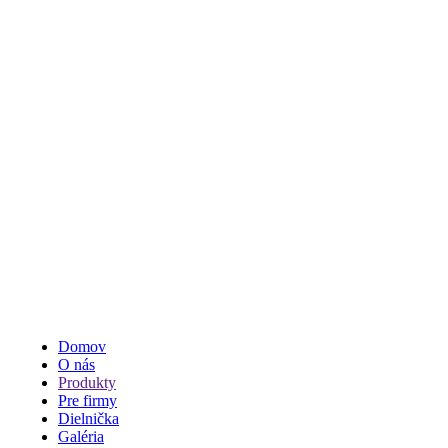
Menu
Domov
O nás
Produkty
Pre firmy
Dielnička
Galéria
Kontakt
Potlač
>
Tričká
Filter produktov
Tričká
Veľkosť
XS
(29)
S
(34)
M
(34)
L
(34)
XL
(34)
2XL
(34)
3XL
(9)
Typ