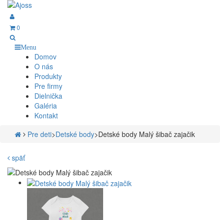
0
Menu
Domov
O nás
Produkty
Pre firmy
Dielnička
Galéria
Kontakt
Pre deti
>
Detské body
>
Detské body Malý šibač zajačik
späť