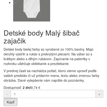
Detské body Malý šibač
zajačik
Detské body bielej farby sú vyrobené zo 100% bavlny. Majú
okrúhly výstrih a rukáv s prekrytými plecami. Na výber sú s
krátkym alebo s dlhým rukávom.
Zapínanie na patentky v
rozkroku uľahčuje obliekanie a prezliekanie.
V prednej časti sa nachádza potlač, ktorú vieme upraviť podľa
vašich predstáv či už pridaním mena, textu alebo zmenou farby
obrázka. Dané vylepšenie nám napíšte do poznámky.
Dostupnosť:
2 dni
9,74 €
-
+
Kúpiť